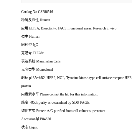
Catalog No.CS286516
种属反应性
Human
应用 ELISA, Bioactivity: FACS, Functional assay, Research in vivo
宿主 Human
同种型 IgG
克隆号 T1E28z
表达系统 Mammalian Cells
克隆类型 Monoclonal
靶标 p185erbB2, HER2, NGL, Tyrosine kinase-type cell surface receptor HER
protein
内毒素水平 Please contact the lab for this information.
纯度 >95% purity as determined by SDS-PAGE.
纯化方式 Protein A/G purified from cell culture supernatant.
Accession号 P04626
状态 Liquid