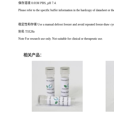
保存溶液 0.01M PBS, pH 7.4.
Please refer to the specific buffer information in the hardcopy of datasheet or t
稳定性和存储 Use a manual defrost freezer and avoid repeated freeze-thaw cycles. S
别名 T1E28z
Note
For research use only. Not suitable for clinical or therapeutic use.
相关产品：