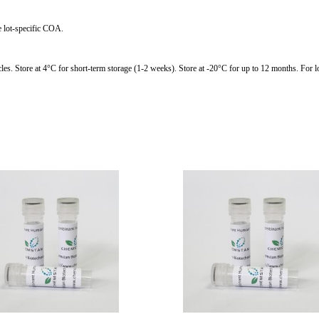
he lot-specific COA.
tore at 4°C for short-term storage (1-2 weeks). Store at -20°C for up to 12 months. For lon