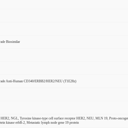
ade Biosimilar
Grade Anti-Human CD340/ERBB2/HER2/NEU (T1E28z)
 HER2, NGL, Tyrosine kinase-type cell surface receptor HER2, NEU, MLN 19, Proto-onco
otein kinase erbB-2, Metastatic lymph node gene 19 protein