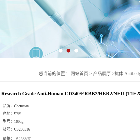
您当前的位置：
网站首页
>
产品展厅
>
抗体 Antibod
CD340/ERBB2/HER2/NEU (T1E28z)
Research Grade Anti-Human CD340/ERBB2/HER2/NEU (T1E2
品牌：
Chemstan
产地：
中国
型号：
100ug
货号：
CS286516
价格：
￥2588/支