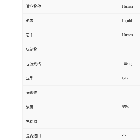
Human
适应物种
Liquid
形态
Human
宿主
标记物
100ug
包装规格
IgG
亚型
标识物
95%
浓度
免疫原
是否进口
否