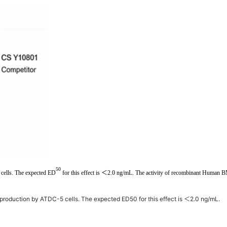
50
 cells. The expected ED
for this effect is ＜2.0 ng/mL. The activity of recombinant Human 
oduction by ATDC-5 cells. The expected ED50 for this effect is ＜2.0 ng/mL.