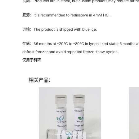
货期：Products are in stock, but custom products may require furthe
复溶：It is recommended to redissolve in 4mM HCl.
运输：The product is shipped with blue ice.
存储：36 months at -20°C to -80°C in lyophilized state; 6 months at -2
defrost freezer and avoid repeated freeze-thaw cycles.
仅用于科研
相关产品：