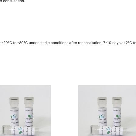
r consultation.
0°C to -80°C under sterile conditions after reconstitution; 7-10 days at 2°C to 