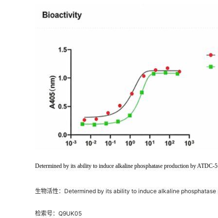
Determined by its ability to induce alkaline phosphatase production by ATDC-5
生物活性：Determined by its ability to induce alkaline phosphatase pr
检索号：Q9UK05