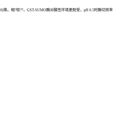
)等。相?较??，GST-SUMO酶对酸性环境更耐受，pH 6.5时酶切效率