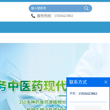
服务热线：
15926423062
联系方式
手机：
15926423062