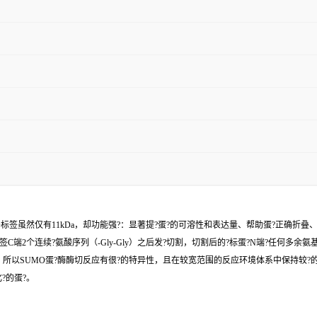
MO标签虽然仅有11kDa，却功能强?：显著提?蛋?的可溶性和表达量、帮助蛋?正确折叠
?效地在SUMO标签C端2个连续?氨酸序列（-Gly-Gly）之后发?切割，切割后的?标蛋?N端?任何多余
UMO蛋?酶酶切反应有很?的特异性，且在较宽范围的反应环境体系中保持较?的活?，例如温度 (
?的蛋?。