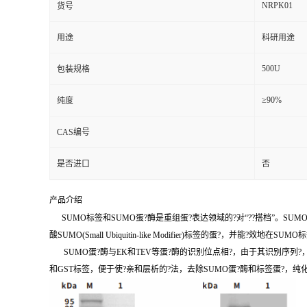
NRPK01
货号
用途
科研用途
500U
包装规格
≥90%
纯度
CAS编号
是否进口
否
产品介绍
SUMO标签和SUMO蛋?酶是重组蛋?表达领域的?对“??搭档”。SU
酸SUMO(Small Ubiquitin-like Modifier)标签的蛋?，并能
SUMO蛋?酶与EK和TEV等蛋?酶的识别位点相?，由于其识别序列?，所以S
和GST标签，便于使?亲和层析的?法，去除SUMO蛋?酶和标签蛋?，纯化