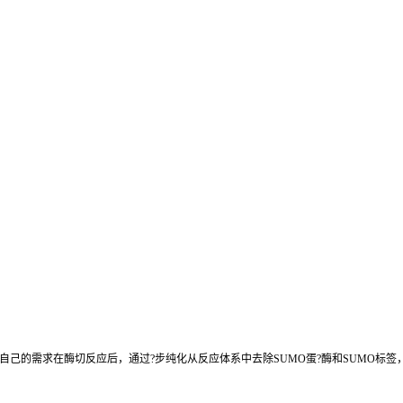
根据自己的需求在酶切反应后，通过?步纯化从反应体系中去除SUMO蛋?酶和SUMO标签