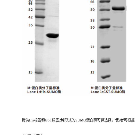
提供His标签和GST标签2种形式的SUMO蛋白酶可供选择。使?者可