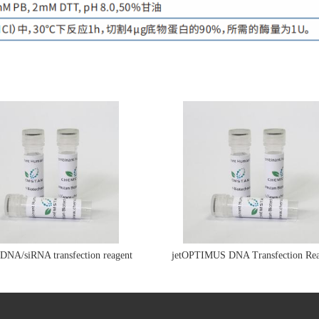
e DNA/siRNA transfection reagent
jetOPTIMUS DNA Transfection Rea
jetPRIME&