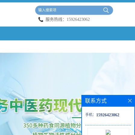
服务热线：
15926423062
联系方式
手机：
15926423062