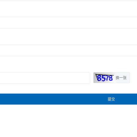
换一张
提交