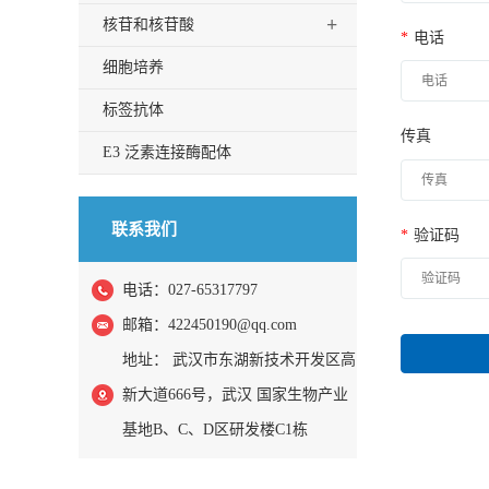
+
核苷和核苷酸
*
电话
细胞培养
标签抗体
传真
E3 泛素连接酶配体
联系我们
*
验证码
电话：027-65317797
邮箱：
422450190@qq.com
地址： 武汉市东湖新技术开发区高
新大道666号，武汉 国家生物产业
基地B、C、D区研发楼C1栋