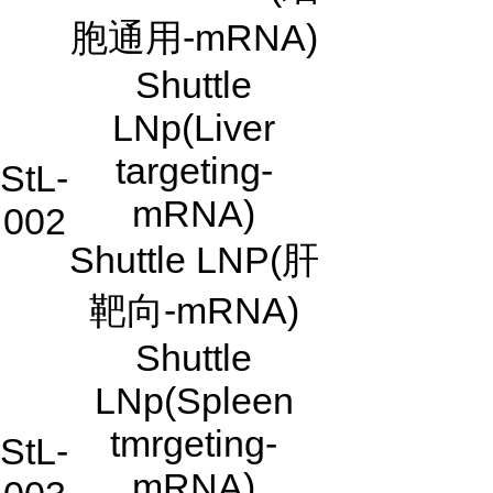
胞通用-mRNA)
Shuttle
LNp(Liver
targeting-
StL-
mRNA)
002
Shuttle LNP(肝
靶向-mRNA)
Shuttle
LNp(Spleen
tmrgeting-
StL-
mRNA)