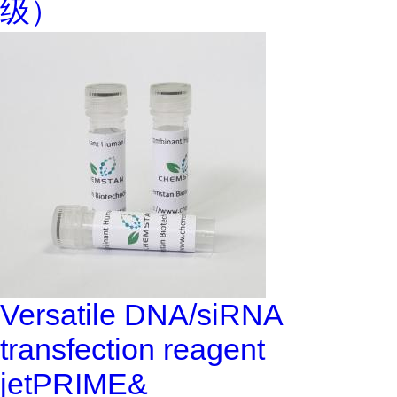
级）
Versatile DNA/siRNA
transfection reagent
jetPRIME&