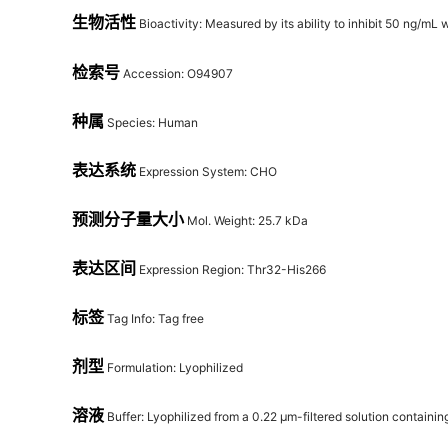
生物活性
Bioactivity: Measured by its ability to inhibit 50 ng/mL
检索号
Accession: O94907
种属
Species: Human
表达系统
Expression System: CHO
预测分子量大小
Mol. Weight: 25.7 kDa
表达区间
Expression Region: Thr32-His266
标签
Tag Info: Tag free
剂型
Formulation: Lyophilized
溶液
Buffer: Lyophilized from a 0.22 μm-filtered solution contain