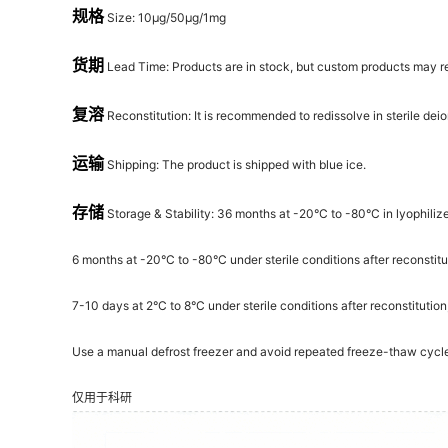
规格
Size: 10μg/50μg/1mg
货期
Lead Time: Products are in stock, but custom products may req
复溶
Reconstitution: It is recommended to redissolve in sterile dei
运输
Shipping: The product is shipped with blue ice.
存储
Storage & Stability: 36 months at -20°C to -80°C in lyophilize
6 months at -20°C to -80°C under sterile conditions after reconstitu
7-10 days at 2°C to 8°C under sterile conditions after reconstitution
Use a manual defrost freezer and avoid repeated freeze-thaw cycl
仅用于科研