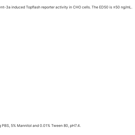
 wnt-3a induced Topflash reporter activity in CHO cells. The ED50 is ≤50 ng/mL.
ing PBS, 5% Mannitol and 0.01% Tween 80, pH7.4.