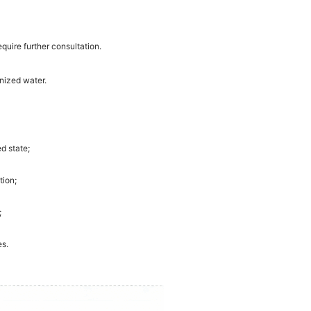
uire further consultation.
onized water.
d state;
tion;
;
es.