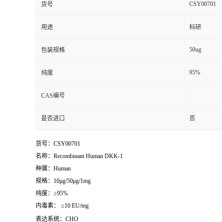
CSY00701
货号
用途
科研
50ug
包装规格
95%
纯度
CAS编号
是否进口
否
货号：CSY00701
名称：Recombinant Human DKK-1
种属：Human
规格：10μg/50μg/1mg
纯度：≥95%
内毒素： ≤10 EU/mg
表达系统：CHO