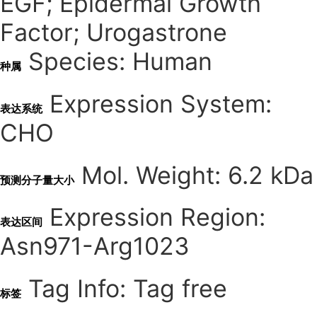
EGF; Epidermal Growth
Factor; Urogastrone
Species: Human
种属
Expression System:
表达系统
CHO
Mol. Weight: 6.2 kDa
预测分子量大小
Expression Region:
表达区间
Asn971-Arg1023
Tag Info: Tag free
标签