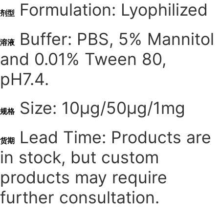
Formulation: Lyophilized
剂型
Buffer: PBS, 5% Mannitol
溶液
and 0.01% Tween 80,
pH7.4.
Size: 10μg/50μg/1mg
规格
Lead Time: Products are
货期
in stock, but custom
products may require
further consultation.