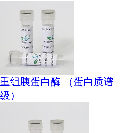
重组胰蛋白酶 （蛋白质谱
级）