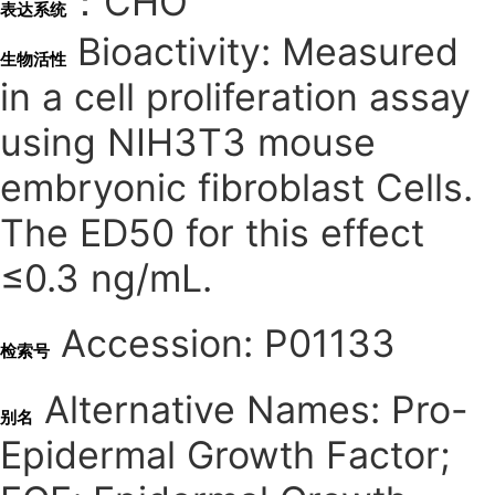
：CHO
表达系统
Bioactivity: Measured
生物活性
in a cell proliferation assay
using NIH3T3 mouse
embryonic fibroblast Cells.
The ED50 for this effect
≤0.3 ng/mL.
Accession: P01133
检索号
Alternative Names: Pro-
别名
Epidermal Growth Factor;