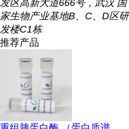
发区高新大道666号，武汉 国
家生物产业基地B、C、D区研
发楼C1栋
推荐产品
重组胰蛋白酶 （蛋白质谱