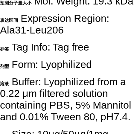
Mol. Weight: 19.3 kDa
预测分子量大小
Expression Region:
表达区间
Ala31-Leu206
Tag Info: Tag free
标签
Form: Lyophilized
剂型
Buffer: Lyophilized from a
溶液
0.22 μm filtered solution
containing PBS, 5% Mannitol
and 0.01% Tween 80, pH7.4.
Size: 10μg/50μg/1mg