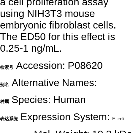
a cell proliferation assay
using NIH3T3 mouse
embryonic fibroblast cells.
The ED50 for this effect is
0.25-1 ng/mL.
Accession: P08620
检索号
Alternative Names:
别名
Species: Human
种属
Expression System:
表达系统
E. coli