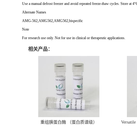
Use a manual defrost freezer and avoid repeated freeze-thaw cycles. Store at 4°
Alternate Names
AMG-562,AMG562,AMG562,bispecific
Note
For research use only. Not for use in clinical or therapeutic applications.
相关产品：
重组胰蛋白酶 （蛋白质谱级）
Versatil