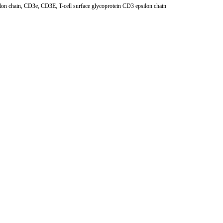
ilon chain, CD3e, CD3E, T-cell surface glycoprotein CD3 epsilon chain