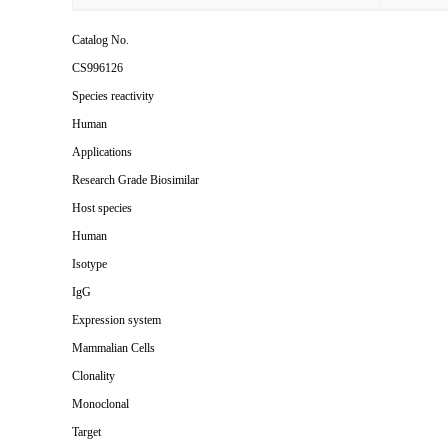
Catalog No.
CS996126
Species reactivity
Human
Applications
Research Grade Biosimilar
Host species
Human
Isotype
IgG
Expression system
Mammalian Cells
Clonality
Monoclonal
Target