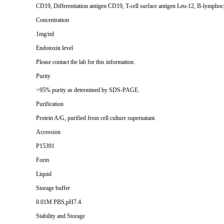
CD19, Differentiation antigen CD19, T-cell surface antigen Leu-12, B-lymphoc
Concentration
1mg/ml
Endotoxin level
Please contact the lab for this information.
Purity
>95% purity as determined by SDS-PAGE.
Purification
Protein A/G, purified from cell culture supernatant.
Accession
P15391
Form
Liquid
Storage buffer
0.01M PBS,pH7.4.
Stability and Storage