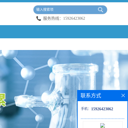
服务热线：
15926423062
联系方式
手机：
15926423062