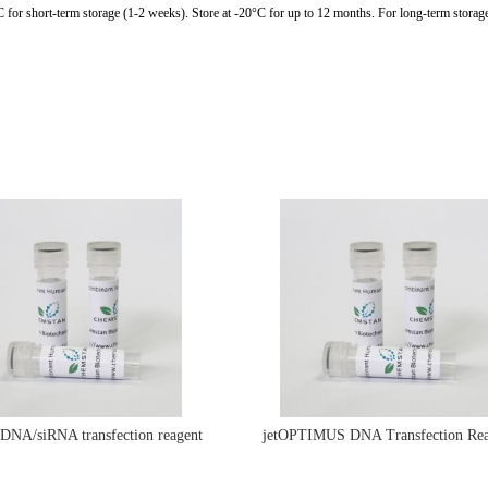
C for short-term storage (1-2 weeks). Store at -20°C for up to 12 months. For long-term storage
e DNA/siRNA transfection reagent
jetOPTIMUS DNA Transfection Rea
jetPRIME&