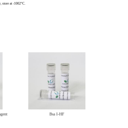
, store at -1002°C.
gent
Bsa I-HF