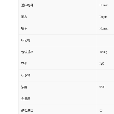
Human
适应物种
Liquid
形态
Human
宿主
标记物
100ug
包装规格
IgG
亚型
标识物
95%
浓度
免疫原
是否进口
否