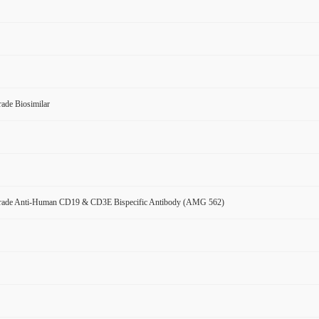
ade Biosimilar
rade Anti-Human CD19 & CD3E Bispecific Antibody (AMG 562)