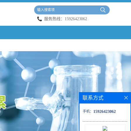
服务热线：
15926423062
联系方式
手机：
15926423062