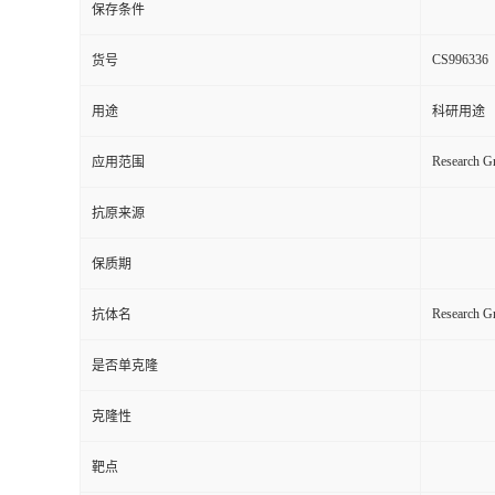
保存条件
CS996336
货号
用途
科研用途
Research Gr
应用范围
抗原来源
保质期
Research G
抗体名
是否单克隆
克隆性
靶点