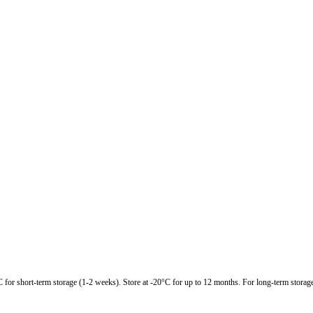
C for short-term storage (1-2 weeks). Store at -20°C for up to 12 months. For long-term storage