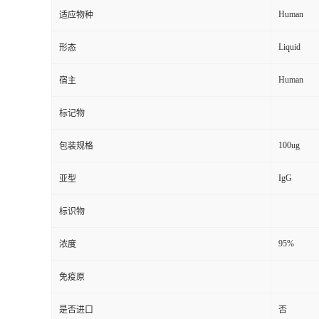
Human
适应物种
Liquid
形态
Human
宿主
标记物
100ug
包装规格
IgG
亚型
标识物
95%
浓度
免疫原
是否进口
否