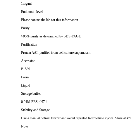
1mg/ml
Endotoxin level
Please contact the lab for this information.
Purity
>95% purity as determined by SDS-PAGE.
Purification
Protein A/G, purified from cell culture supernatant.
Accession
P15391
Form
Liquid
Storage buffer
0.01M PBS,pH7.4.
Stability and Storage
Use a manual defrost freezer and avoid repeated freeze-thaw cycles. Store at 4°
Note