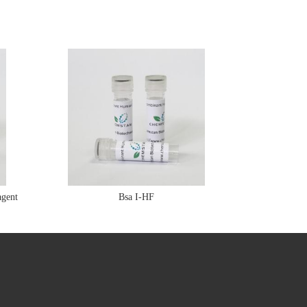
gent
Bsa I-HF