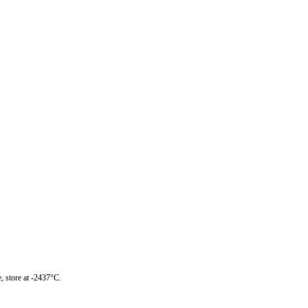
, store at -2437°C.