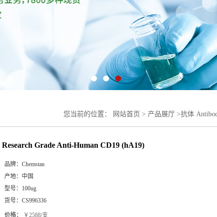
您当前的位置：
网站首页
>
产品展厅
>
抗体 Antibo
Research Grade Anti-Human CD19 (hA19)
品牌：
Chemstan
产地：
中国
型号：
100ug
货号：
CS996336
价格：
￥2588/支