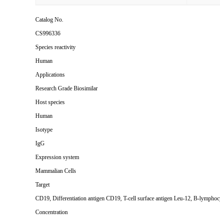
Catalog No.
CS996336
Species reactivity
Human
Applications
Research Grade Biosimilar
Host species
Human
Isotype
IgG
Expression system
Mammalian Cells
Target
CD19, Differentiation antigen CD19, T-cell surface antigen Leu-12, B-lympho
Concentration