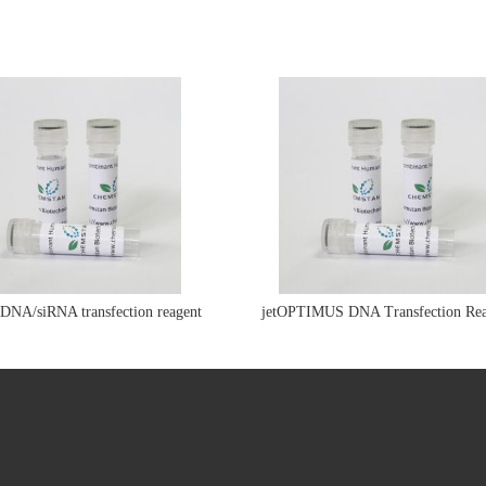
e DNA/siRNA transfection reagent
jetOPTIMUS DNA Transfection Rea
jetPRIME&