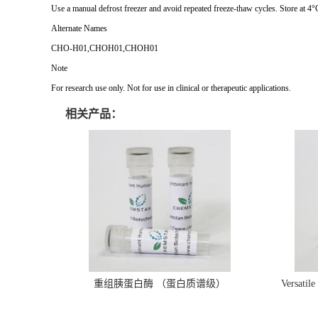
Use a manual defrost freezer and avoid repeated freeze-thaw cycles. Store at 4°
Alternate Names
CHO-H01,CHOH01,CHOH01
Note
For research use only. Not for use in clinical or therapeutic applications.
相关产品：
重组胰蛋白酶 （蛋白质谱级）
Versatil