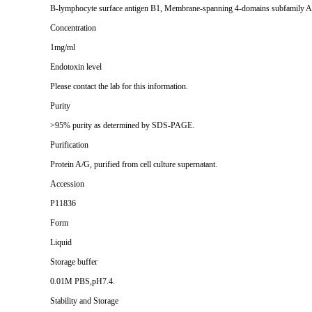
B-lymphocyte surface antigen B1, Membrane-spanning 4-domains subfamily 
Concentration
1mg/ml
Endotoxin level
Please contact the lab for this information.
Purity
>95% purity as determined by SDS-PAGE.
Purification
Protein A/G, purified from cell culture supernatant.
Accession
P11836
Form
Liquid
Storage buffer
0.01M PBS,pH7.4.
Stability and Storage