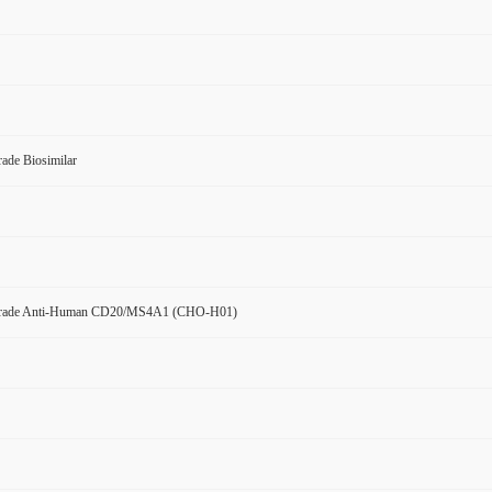
ade Biosimilar
Grade Anti-Human CD20/MS4A1 (CHO-H01)