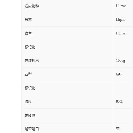
Human
适应物种
Liquid
形态
Human
宿主
标记物
100ug
包装规格
IgG
亚型
标识物
95%
浓度
免疫原
是否进口
否