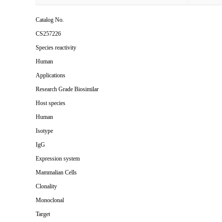
Catalog No.
CS257226
Species reactivity
Human
Applications
Research Grade Biosimilar
Host species
Human
Isotype
IgG
Expression system
Mammalian Cells
Clonality
Monoclonal
Target