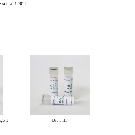
, store at -1020°C.
gent
Bsa I-HF