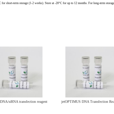
C for short-term storage (1-2 weeks). Store at -20°C for up to 12 months. For long-term storage
e DNA/siRNA transfection reagent
jetOPTIMUS DNA Transfection Rea
jetPRIME&