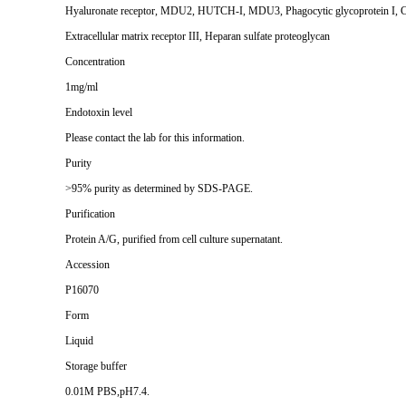
Hyaluronate receptor, MDU2, HUTCH-I, MDU3, Phagocytic glycoprotein I, C
Extracellular matrix receptor III, Heparan sulfate proteoglycan
Concentration
1mg/ml
Endotoxin level
Please contact the lab for this information.
Purity
>95% purity as determined by SDS-PAGE.
Purification
Protein A/G, purified from cell culture supernatant.
Accession
P16070
Form
Liquid
Storage buffer
0.01M PBS,pH7.4.