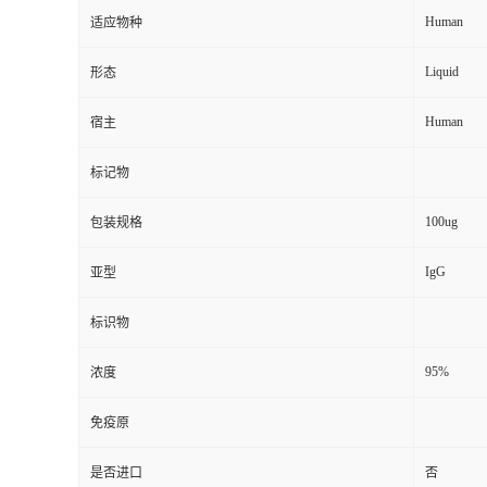
Human
适应物种
Liquid
形态
Human
宿主
标记物
100ug
包装规格
IgG
亚型
标识物
95%
浓度
免疫原
是否进口
否