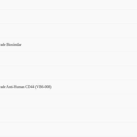
ade Biosimilar
rade Anti-Human CD44 (VB6-008)