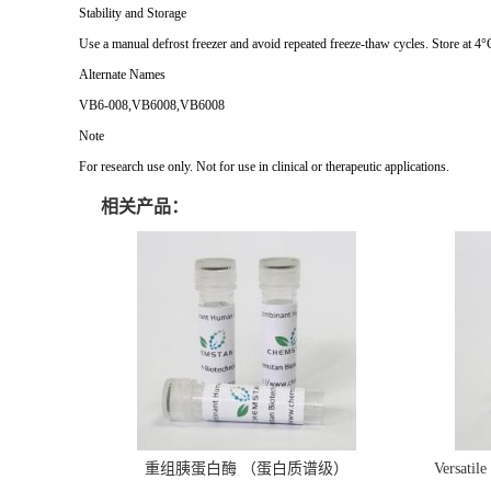
Stability and Storage
Use a manual defrost freezer and avoid repeated freeze-thaw cycles. Store at 4°
Alternate Names
VB6-008,VB6008,VB6008
Note
For research use only. Not for use in clinical or therapeutic applications.
相关产品：
重组胰蛋白酶 （蛋白质谱级）
Versatil