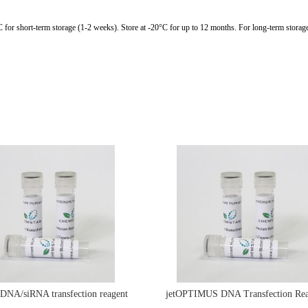
C for short-term storage (1-2 weeks). Store at -20°C for up to 12 months. For long-term storage
e DNA/siRNA transfection reagent
jetOPTIMUS DNA Transfection Rea