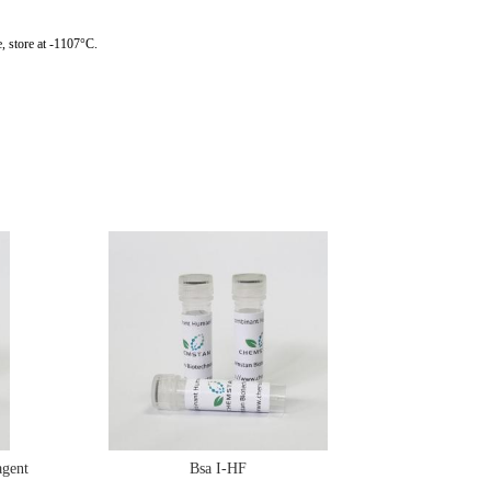
, store at -1107°C.
gent
Bsa I-HF