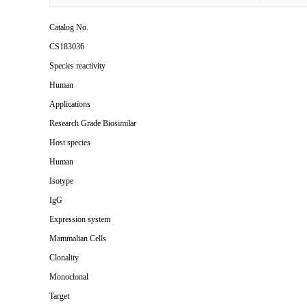
Catalog No.
CS183036
Species reactivity
Human
Applications
Research Grade Biosimilar
Host species
Human
Isotype
IgG
Expression system
Mammalian Cells
Clonality
Monoclonal
Target