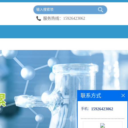
服务热线：
15926423062
联系方式
手机：
15926423062