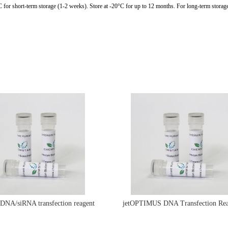
C for short-term storage (1-2 weeks). Store at -20°C for up to 12 months. For long-term storage
e DNA/siRNA transfection reagent
jetOPTIMUS DNA Transfection Rea
jetPRIME&