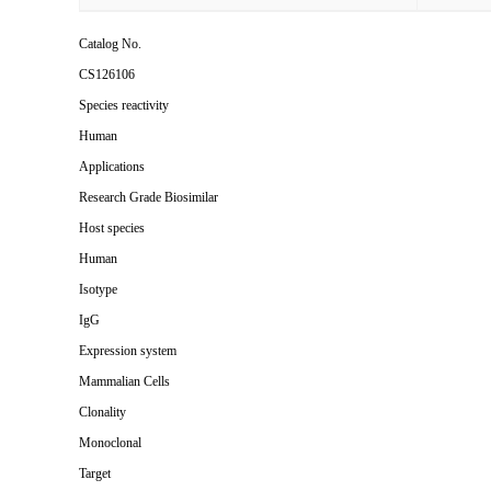
Catalog No.
CS126106
Species reactivity
Human
Applications
Research Grade Biosimilar
Host species
Human
Isotype
IgG
Expression system
Mammalian Cells
Clonality
Monoclonal
Target