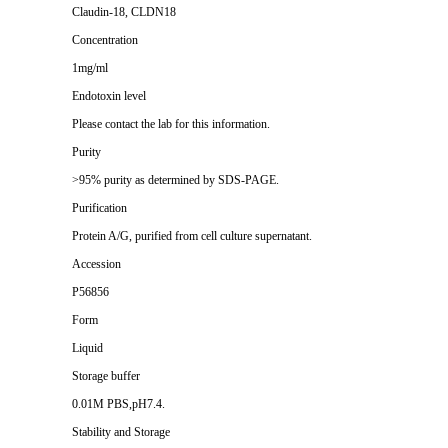
Claudin-18, CLDN18
Concentration
1mg/ml
Endotoxin level
Please contact the lab for this information.
Purity
>95% purity as determined by SDS-PAGE.
Purification
Protein A/G, purified from cell culture supernatant.
Accession
P56856
Form
Liquid
Storage buffer
0.01M PBS,pH7.4.
Stability and Storage