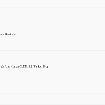
ade Biosimilar
Grade Anti-Human CLDN18.2 (SYSA1801)