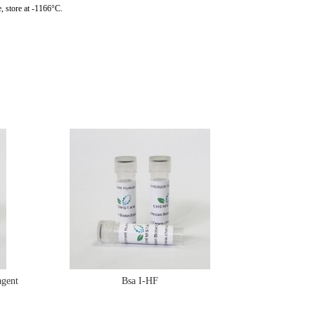
, store at -1166°C.
gent
Bsa I-HF