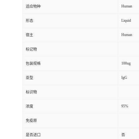
Human
适应物种
Liquid
形态
Human
宿主
标记物
100ug
包装规格
IgG
亚型
标识物
95%
浓度
免疫原
是否进口
否