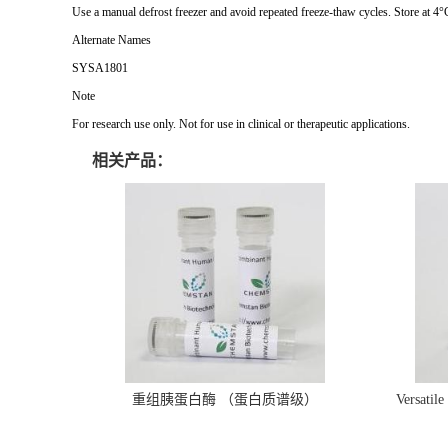
Use a manual defrost freezer and avoid repeated freeze-thaw cycles. Store at 4°
Alternate Names
SYSA1801
Note
For research use only. Not for use in clinical or therapeutic applications.
相关产品：
重组胰蛋白酶 （蛋白质谱级）
Versatil