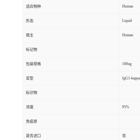
Human
适应物种
Liquid
形态
Human
宿主
标记物
100ug
包装规格
IgG1-kappa
亚型
标识物
95%
浓度
免疫原
是否进口
否