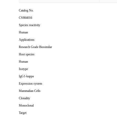
Catalog No.
CS984016
Species reactivity
Human
Applications
Research Grade Biosimilar
Host species
Human
Isotype
IgG1-kappa
Expression system
Mammalian Cells
Clonality
Monoclonal
Target