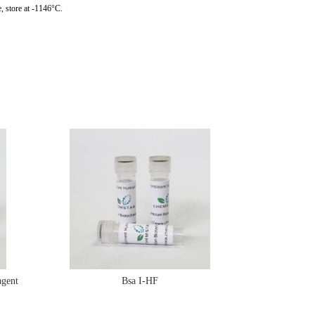
, store at -1146°C.
gent
Bsa I-HF