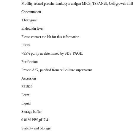
Motility-related protein, Leukocyte antigen MIC3, TSPAN29, Cell growth-inhi
Concentration
1.68mg/ml
Endotoxin level
Please contact the lab for this information.
Purity
>95% purity as determined by SDS-PAGE.
Purification
Protein A/G, purified from cell culture supernatant.
Accession
P21926
Form
Liquid
Storage buffer
0.01M PBS,pH7.4.
Stability and Storage