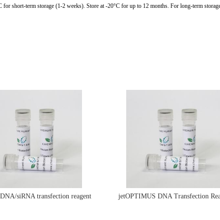
C for short-term storage (1-2 weeks). Store at -20°C for up to 12 months. For long-term storage
e DNA/siRNA transfection reagent
jetOPTIMUS DNA Transfection Rea
jetPRIME&