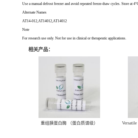
Use a manual defrost freezer and avoid repeated freeze-thaw cycles. Store at 4°
Alternate Names
AT14-012,AT14012,AT14012
Note
For research use only. Not for use in clinical or therapeutic applications.
相关产品：
重组胰蛋白酶 （蛋白质谱级）
Versatil