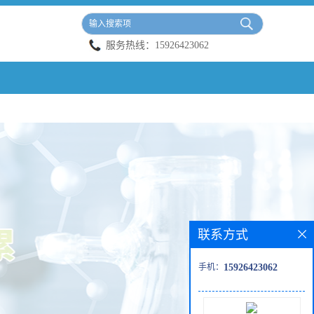
服务热线：
15926423062
联系方式
手机：
15926423062