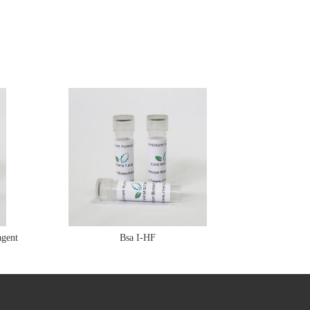
gent
Bsa I-HF