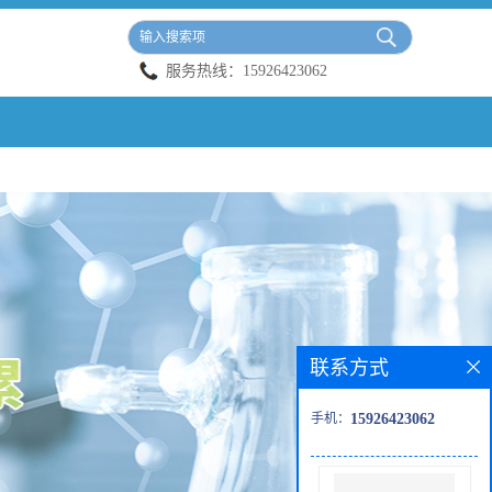
服务热线：
15926423062
联系方式
手机：
15926423062