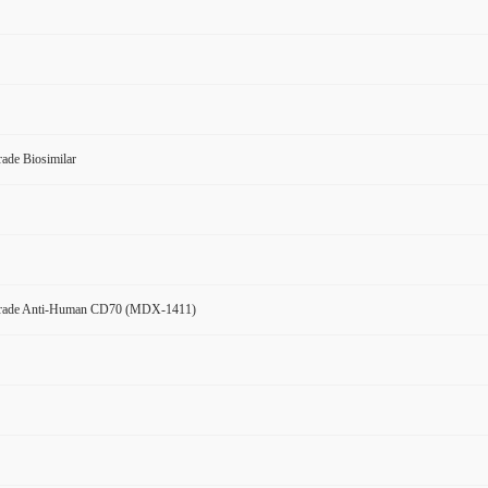
ade Biosimilar
Grade Anti-Human CD70 (MDX-1411)