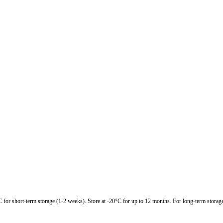
C for short-term storage (1-2 weeks). Store at -20°C for up to 12 months. For long-term storage