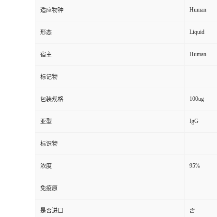
Human
适应物种
Liquid
形态
Human
宿主
标记物
100ug
包装规格
IgG
亚型
标识物
95%
浓度
免疫原
是否进口
否