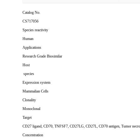
Catalog No.
CS717056
Species reactivity
Human
Applications
Research Grade Biosimilar
Host
species
Expression system
Mammalian Cells
Clonality
Monoclonal
Target
CD27 ligand, CD70, TNFSF7, CD27LG, CD27L, CD70 antigen, Tumor necrosi
Concentration