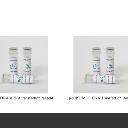
e DNA/siRNA transfection reagent
jetOPTIMUS DNA Transfection Rea
jetPRIME&