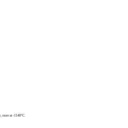
, store at -1140°C.