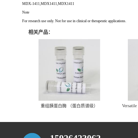
MDX-1411,MDX1411,MDX1411
Note
For research use only. Not for use in clinical or therapeutic applications.
相关产品：
重组胰蛋白酶 （蛋白质谱级）
Versatil