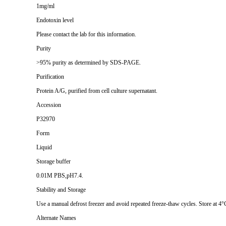
1mg/ml
Endotoxin level
Please contact the lab for this information.
Purity
>95% purity as determined by SDS-PAGE.
Purification
Protein A/G, purified from cell culture supernatant.
Accession
P32970
Form
Liquid
Storage buffer
0.01M PBS,pH7.4.
Stability and Storage
Use a manual defrost freezer and avoid repeated freeze-thaw cycles. Store at 4°
Alternate Names