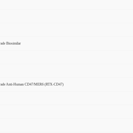
ade Biosimilar
Grade Anti-Human CD47/MER6 (RTX-CD47)