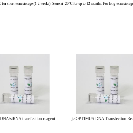
C for short-term storage (1-2 weeks). Store at -20°C for up to 12 months. For long-term storage
e DNA/siRNA transfection reagent
jetOPTIMUS DNA Transfection Rea
jetPRIME&