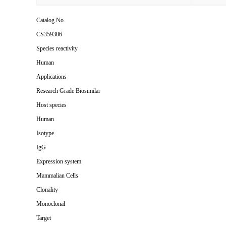
Catalog No.
CS359306
Species reactivity
Human
Applications
Research Grade Biosimilar
Host species
Human
Isotype
IgG
Expression system
Mammalian Cells
Clonality
Monoclonal
Target