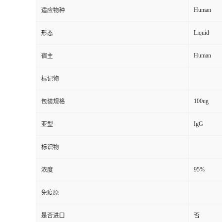
Human
适应物种
Liquid
形态
Human
宿主
标记物
100ug
包装规格
IgG
亚型
标识物
95%
浓度
免疫原
是否进口
否