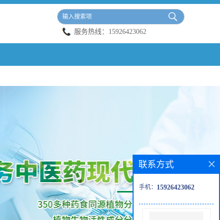
服务热线：
15926423062
联系方式
手机：
15926423062