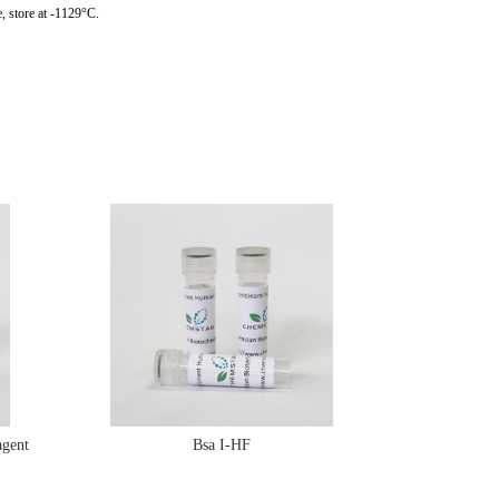
, store at -1129°C.
gent
Bsa I-HF