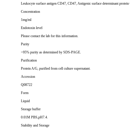
Leukocyte surface antigen CD47, CD47, Antigenic surface determinant protei
Concentration
1mg/ml
Endotoxin level
Please contact the lab for this information.
Purity
>95% purity as determined by SDS-PAGE.
Purification
Protein A/G, purified from cell culture supernatant.
Accession
Q08722
Form
Liquid
Storage buffer
0.01M PBS,pH7.4.
Stability and Storage