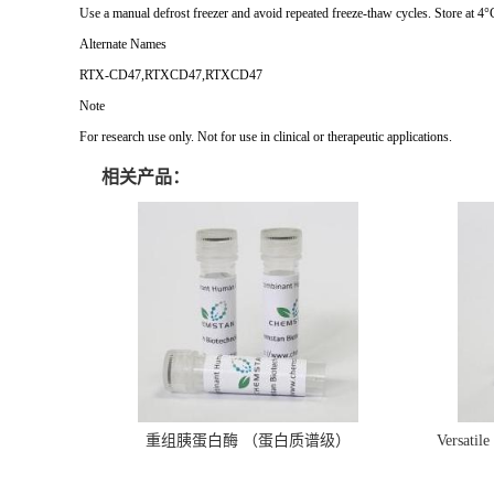
Use a manual defrost freezer and avoid repeated freeze-thaw cycles. Store at 4°
Alternate Names
RTX-CD47,RTXCD47,RTXCD47
Note
For research use only. Not for use in clinical or therapeutic applications.
相关产品：
重组胰蛋白酶 （蛋白质谱级）
Versatil