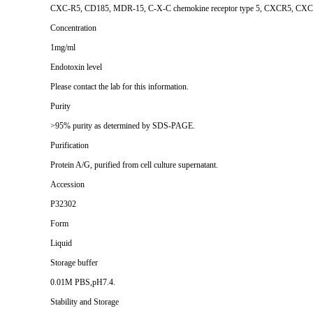
CXC-R5, CD185, MDR-15, C-X-C chemokine receptor type 5, CXCR5, CXCR-5
Concentration
1mg/ml
Endotoxin level
Please contact the lab for this information.
Purity
>95% purity as determined by SDS-PAGE.
Purification
Protein A/G, purified from cell culture supernatant.
Accession
P32302
Form
Liquid
Storage buffer
0.01M PBS,pH7.4.
Stability and Storage