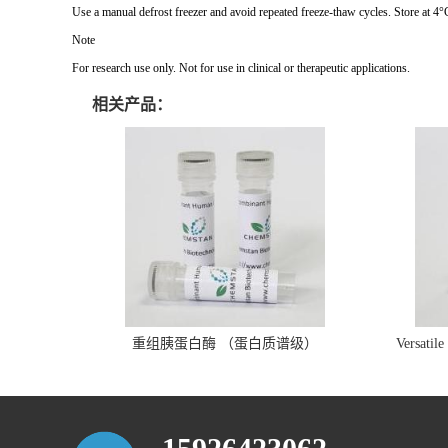
Use a manual defrost freezer and avoid repeated freeze-thaw cycles. Store at 4°
Note
For research use only. Not for use in clinical or therapeutic applications.
相关产品：
重组胰蛋白酶 （蛋白质谱级）
Versatil