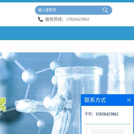
服务热线：
15926423062
联系方式
手机：
15926423062