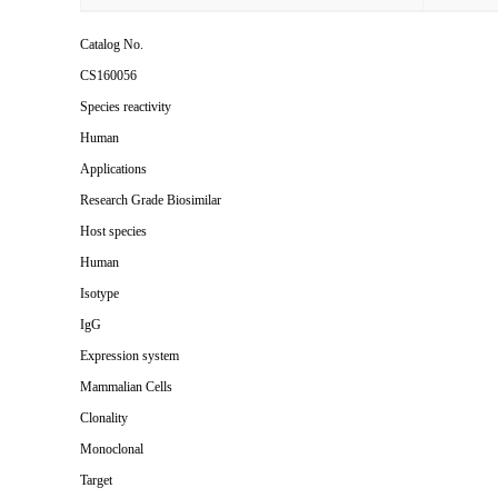
Catalog No.
CS
160056
Species reactivity
Human
Applications
Research Grade Biosimilar
Host species
Human
Isotype
IgG
Expression system
Mammalian Cells
Clonality
Monoclonal
Target