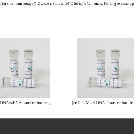
C for short-term storage (1-2 weeks). Store at -20°C for up to 12 months. For long-term storage
e DNA/siRNA transfection reagent
jetOPTIMUS DNA Transfection Rea
jetPRIME&