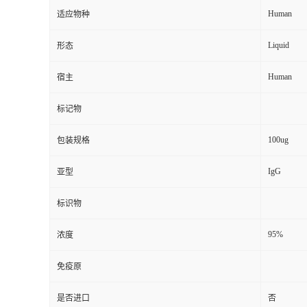
Human
适应物种
Liquid
形态
Human
宿主
标记物
100ug
包装规格
IgG
亚型
标识物
95%
浓度
免疫原
是否进口
否