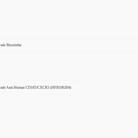
ade Biosimilar
Grade Anti-Human CD185/CXCR5 (HFB100204)