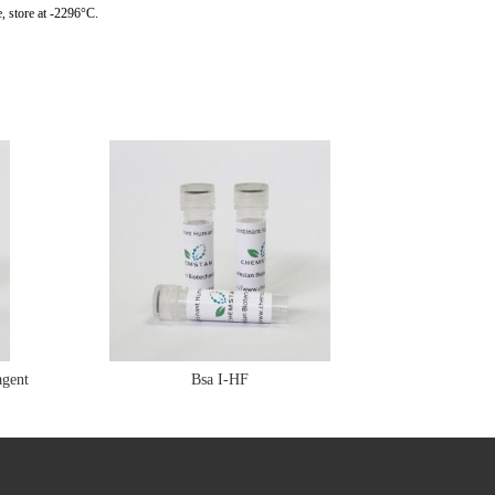
, store at -2296°C.
gent
Bsa I-HF