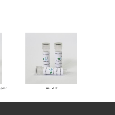
gent
Bsa I-HF