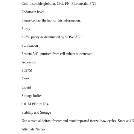
Cold-insoluble globulin, CIG, FN, Fibronectin, FN1
Endotoxin level
Please contact the lab for this information.
Purity
>95% purity as determined by SDS-PAGE.
Purification
Protein A/G, purified from cell culture supernatant.
Accession
P02751
Form
Liquid
Storage buffer
0.01M PBS,pH7.4.
Stability and Storage
Use a manual defrost freezer and avoid repeated freeze-thaw cycles. Store at 4°
Alternate Names