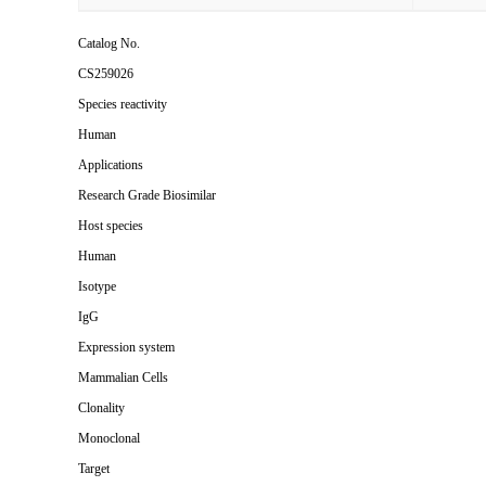
Catalog No.
CS259026
Species reactivity
Human
Applications
Research Grade Biosimilar
Host species
Human
Isotype
IgG
Expression system
Mammalian Cells
Clonality
Monoclonal
Target