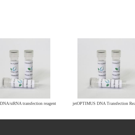
e DNA/siRNA transfection reagent
jetOPTIMUS DNA Transfection Rea
jetPRIME&