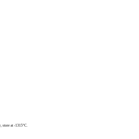
, store at -1315°C.