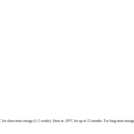
C for short-term storage (1-2 weeks). Store at -20°C for up to 12 months. For long-term storage