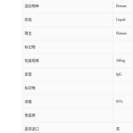
Human
适应物种
Liquid
形态
Human
宿主
标记物
100ug
包装规格
IgG
亚型
标识物
95%
浓度
免疫原
是否进口
否