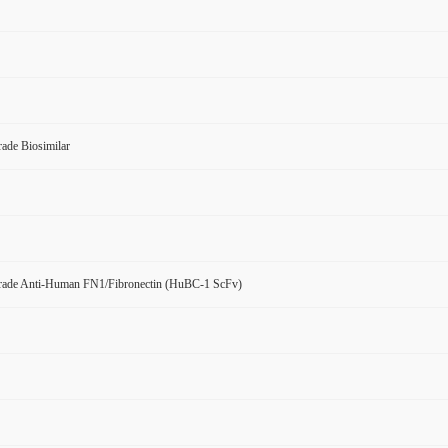
ade Biosimilar
rade Anti-Human FN1/Fibronectin (HuBC-1 ScFv)