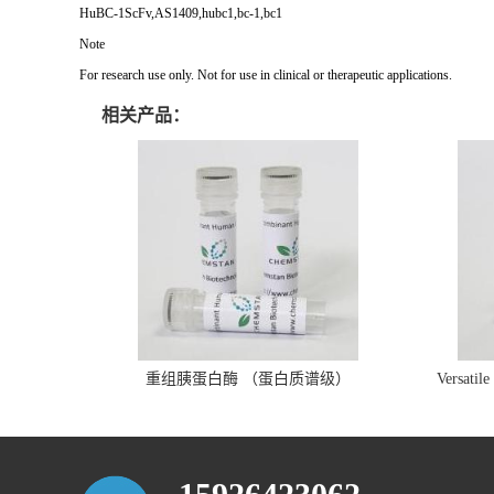
HuBC-1ScFv,AS1409,hubc1,bc-1,bc1
Note
For research use only. Not for use in clinical or therapeutic applications.
相关产品：
重组胰蛋白酶 （蛋白质谱级）
Versatil