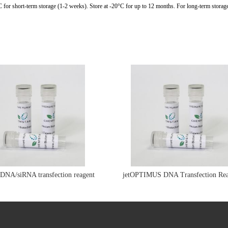
C for short-term storage (1-2 weeks). Store at -20°C for up to 12 months. For long-term storage
e DNA/siRNA transfection reagent
jetOPTIMUS DNA Transfection Rea
jetPRIME&