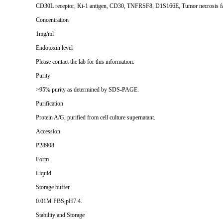
CD30L receptor, Ki-1 antigen, CD30, TNFRSF8, D1S166E, Tumor necrosis fac
Concentration
1mg/ml
Endotoxin level
Please contact the lab for this information.
Purity
>95% purity as determined by SDS-PAGE.
Purification
Protein A/G, purified from cell culture supernatant.
Accession
P28908
Form
Liquid
Storage buffer
0.01M PBS,pH7.4.
Stability and Storage