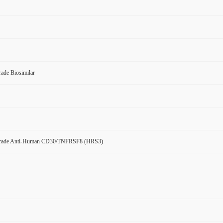
ade Biosimilar
Grade Anti-Human CD30/TNFRSF8 (HRS3)