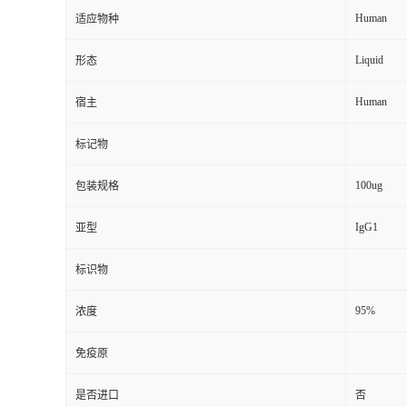
Human
适应物种
Liquid
形态
Human
宿主
标记物
100ug
包装规格
IgG1
亚型
标识物
95%
浓度
免疫原
是否进口
否