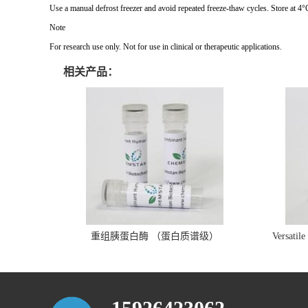
Use a manual defrost freezer and avoid repeated freeze-thaw cycles. Store at 4°
Note
For research use only. Not for use in clinical or therapeutic applications.
相关产品：
重组胰蛋白酶 （蛋白质谱级）
Versatil