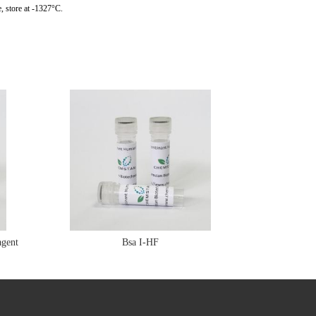
, store at -1327°C.
gent
Bsa I-HF