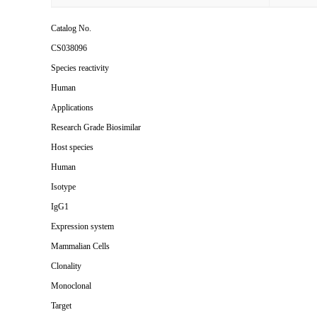
Catalog No.
CS038096
Species reactivity
Human
Applications
Research Grade Biosimilar
Host species
Human
Isotype
IgG1
Expression system
Mammalian Cells
Clonality
Monoclonal
Target