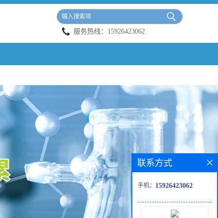
服务热线：
15926423062
联系方式
手机：
15926423062