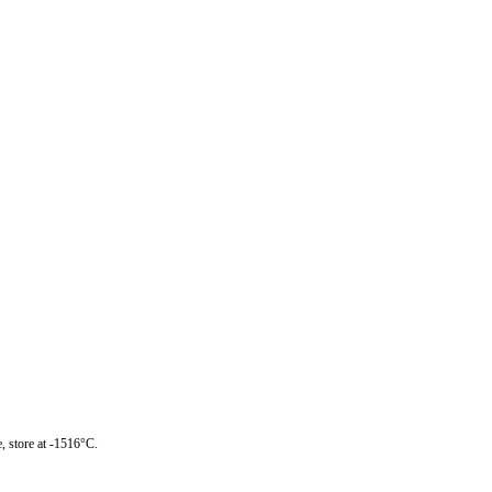
, store at -1516°C.