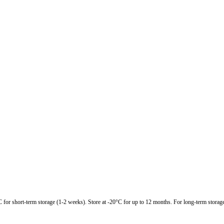
C for short-term storage (1-2 weeks). Store at -20°C for up to 12 months. For long-term storage