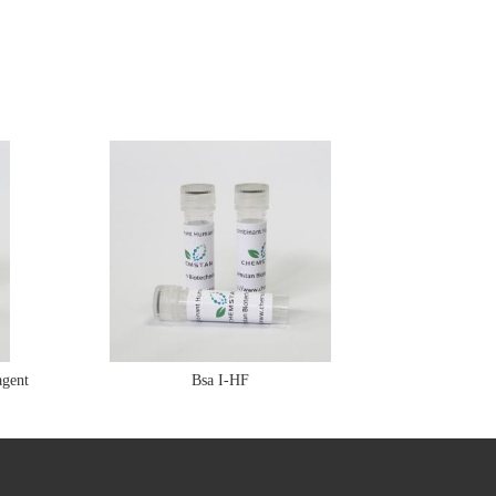
gent
Bsa I-HF