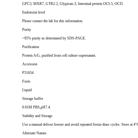
GPC3, MXR7, GTR2-2, Glypican-3, Intestinal protein OCI-5, OCI5
Endotoxin level
Please contact the lab for this information.
Purity
>95% purity as determined by SDS-PAGE.
Purification
Protein A/G, purified from cell culture supernatant.
Accession
P51654
Form
Liquid
Storage buffer
0.01M PBS,pH7.4.
Stability and Storage
Use a manual defrost freezer and avoid repeated freeze-thaw cycles. Store at 4°
Alternate Names