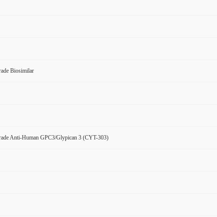
ade Biosimilar
rade Anti-Human GPC3/Glypican 3 (CYT-303)