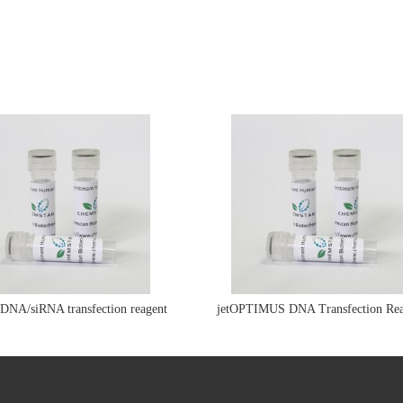
e DNA/siRNA transfection reagent
jetOPTIMUS DNA Transfection Rea
jetPRIME&