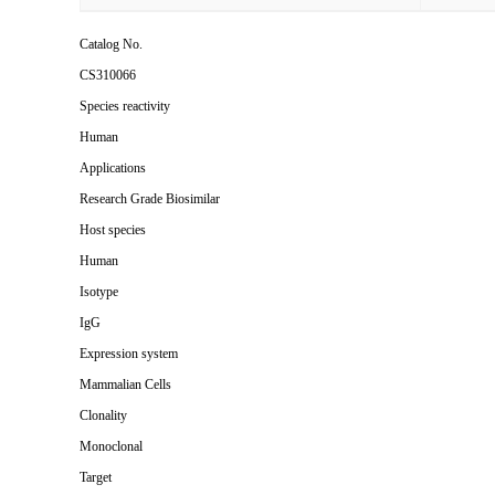
Catalog No.
CS310066
Species reactivity
Human
Applications
Research Grade Biosimilar
Host species
Human
Isotype
IgG
Expression system
Mammalian Cells
Clonality
Monoclonal
Target