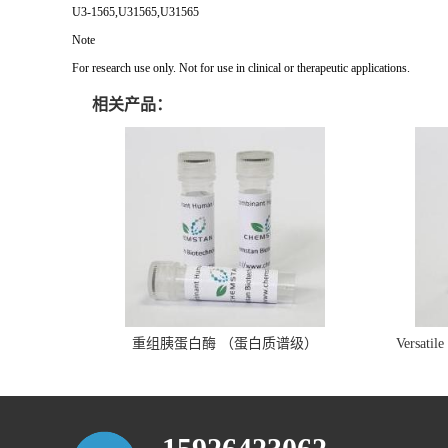
U3-1565,U31565,U31565
Note
For research use only. Not for use in clinical or therapeutic applications.
相关产品：
重组胰蛋白酶 （蛋白质谱级）
Versatil