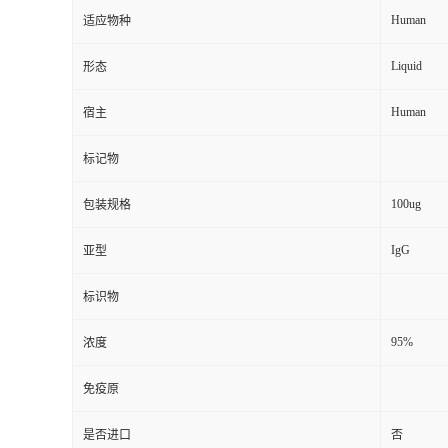
Human
适应物种
Liquid
形态
Human
宿主
标记物
100ug
包装规格
IgG
亚型
标识物
95%
浓度
免疫原
是否进口
否