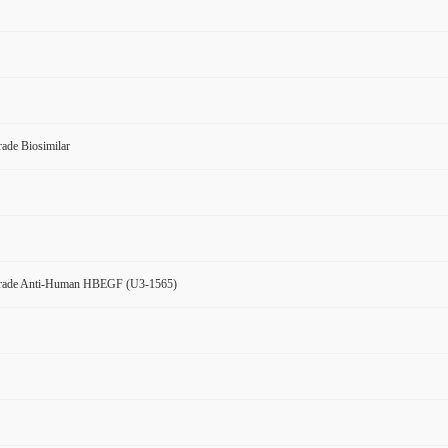
ade Biosimilar
Grade Anti-Human HBEGF (U3-1565)