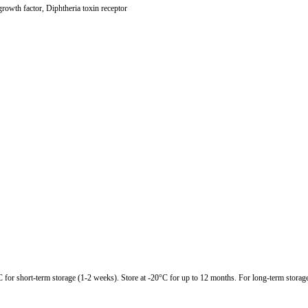
h factor, Diphtheria toxin receptor
C for short-term storage (1-2 weeks). Store at -20°C for up to 12 months. For long-term storage