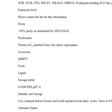
DTR, DT-R, DTS, HEGFL, HB-EGF, HBEGF, Proheparin-binding EGF-like growt
Endotoxin level
Please contact the lab for this information.
Purity
>95% purity as determined by SDS-PAGE.
Purification
Protein A/G, purified from cell culture supernatant.
Accession
Q99075
Form
Liquid
Storage buffer
0.01M PBS,pH7.4.
Stability and Storage
Use a manual defrost freezer and avoid repeated freeze-thaw cycles. Store at 4°
Alternate Names