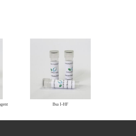
gent
Bsa I-HF