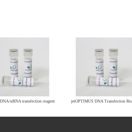
e DNA/siRNA transfection reagent
jetOPTIMUS DNA Transfection Rea
jetPRIME&