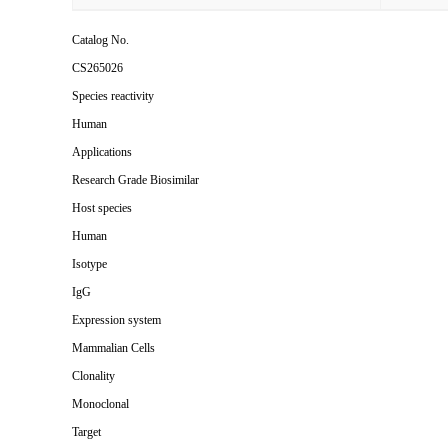
Catalog No.
CS265026
Species reactivity
Human
Applications
Research Grade Biosimilar
Host species
Human
Isotype
IgG
Expression system
Mammalian Cells
Clonality
Monoclonal
Target