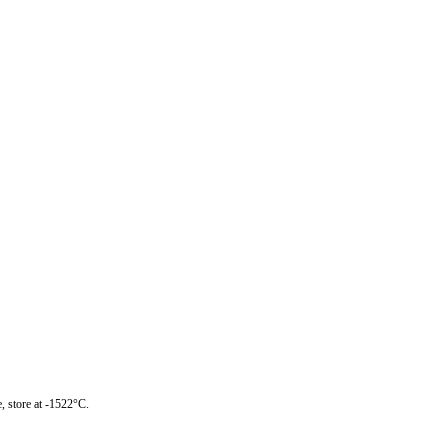
, store at -1522°C.