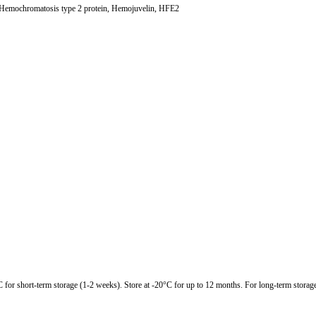
mochromatosis type 2 protein, Hemojuvelin, HFE2
C for short-term storage (1-2 weeks). Store at -20°C for up to 12 months. For long-term storage