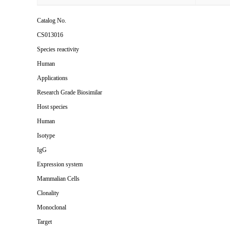
Catalog No.
CS013016
Species reactivity
Human
Applications
Research Grade Biosimilar
Host species
Human
Isotype
IgG
Expression system
Mammalian Cells
Clonality
Monoclonal
Target