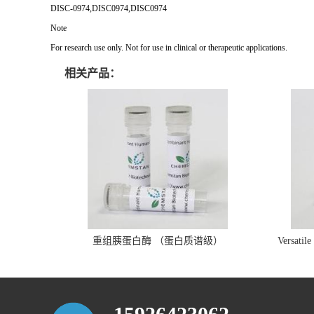
DISC-0974,DISC0974,DISC0974
Note
For research use only. Not for use in clinical or therapeutic applications.
相关产品：
重组胰蛋白酶 （蛋白质谱级）
Versatil