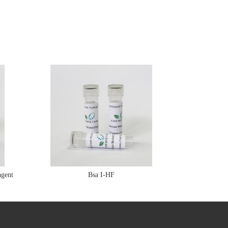
gent
Bsa I-HF