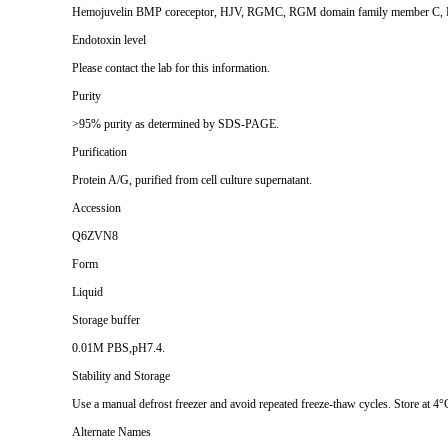
Hemojuvelin BMP coreceptor, HJV, RGMC, RGM domain family member C, He
Endotoxin level
Please contact the lab for this information.
Purity
>95% purity as determined by SDS-PAGE.
Purification
Protein A/G, purified from cell culture supernatant.
Accession
Q6ZVN8
Form
Liquid
Storage buffer
0.01M PBS,pH7.4.
Stability and Storage
Use a manual defrost freezer and avoid repeated freeze-thaw cycles. Store at 4°
Alternate Names