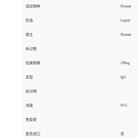
Human
适应物种
Liquid
形态
Human
宿主
标记物
100ug
包装规格
IgG
亚型
标识物
95%
浓度
免疫原
是否进口
否