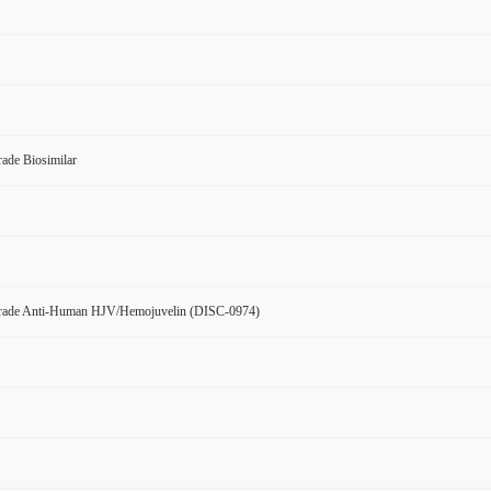
ade Biosimilar
rade Anti-Human HJV/Hemojuvelin (DISC-0974)