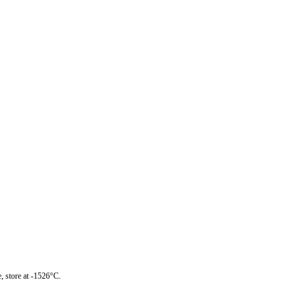
, store at -1526°C.