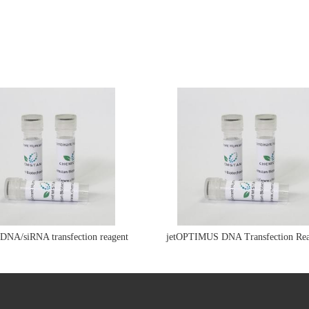
e DNA/siRNA transfection reagent
jetOPTIMUS DNA Transfection Rea
jetPRIME&