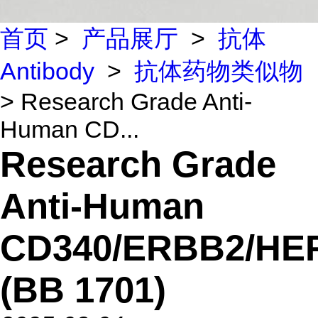
首页
>
产品展厅
>
抗体
Antibody
>
抗体药物类似物
> Research Grade Anti-
Human CD...
Research Grade
Anti-Human
CD340/ERBB2/HE
(BB 1701)