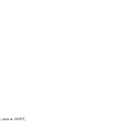
, store at -1610°C.