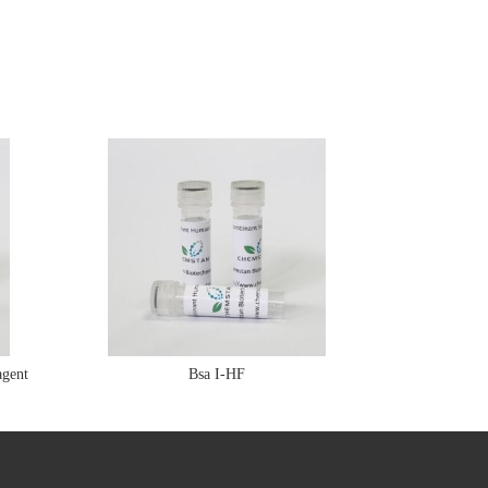
gent
Bsa I-HF