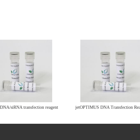
e DNA/siRNA transfection reagent
jetOPTIMUS DNA Transfection Rea
jetPRIME&