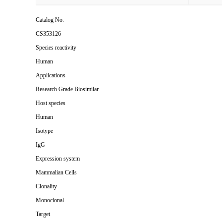
Catalog No.
CS353126
Species reactivity
Human
Applications
Research Grade Biosimilar
Host species
Human
Isotype
IgG
Expression system
Mammalian Cells
Clonality
Monoclonal
Target