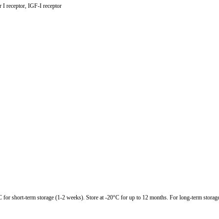
 I receptor, IGF-I receptor
C for short-term storage (1-2 weeks). Store at -20°C for up to 12 months. For long-term storage