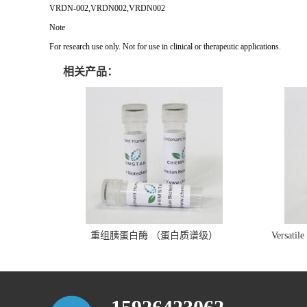
VRDN-002,VRDN002,VRDN002
Note
For research use only. Not for use in clinical or therapeutic applications.
相关产品：
重组胰蛋白酶 （蛋白质谱级）
Versatil