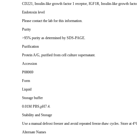
CD221, Insulin-like growth factor 1 receptor, IGF1R, Insulin-like growth factor
Endotoxin level
Please contact the lab for this information.
Purity
>95% purity as determined by SDS-PAGE.
Purification
Protein A/G, purified from cell culture supernatant.
Accession
P08069
Form
Liquid
Storage buffer
0.01M PBS,pH7.4.
Stability and Storage
Use a manual defrost freezer and avoid repeated freeze-thaw cycles. Store at 4°
Alternate Names