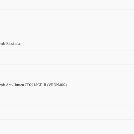
ade Biosimilar
Grade Anti-Human CD221/IGF1R (VRDN-002)