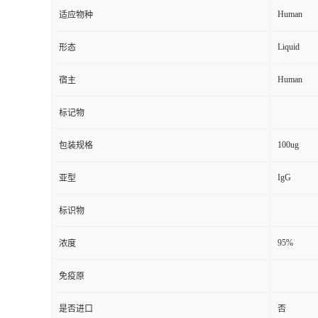
Human
适应物种
Liquid
形态
Human
宿主
标记物
100ug
包装规格
IgG
亚型
标识物
95%
浓度
免疫原
是否进口
否