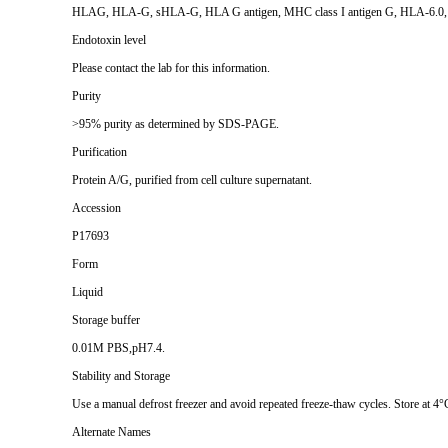
HLAG, HLA-G, sHLA-G, HLA G antigen, MHC class I antigen G, HLA-6.0, HLA 
Endotoxin level
Please contact the lab for this information.
Purity
>95% purity as determined by SDS-PAGE.
Purification
Protein A/G, purified from cell culture supernatant.
Accession
P17693
Form
Liquid
Storage buffer
0.01M PBS,pH7.4.
Stability and Storage
Use a manual defrost freezer and avoid repeated freeze-thaw cycles. Store at 4°
Alternate Names