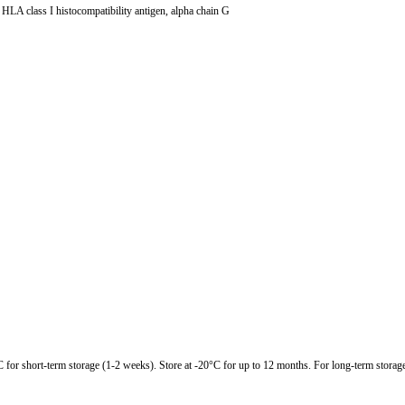
class I histocompatibility antigen, alpha chain G
C for short-term storage (1-2 weeks). Store at -20°C for up to 12 months. For long-term storage