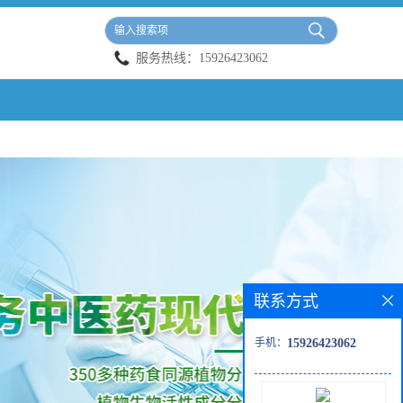
服务热线：
15926423062
联系方式
手机：
15926423062