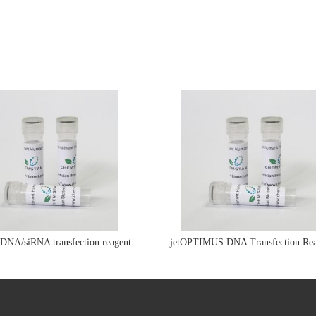
e DNA/siRNA transfection reagent
jetOPTIMUS DNA Transfection Rea
jetPRIME&