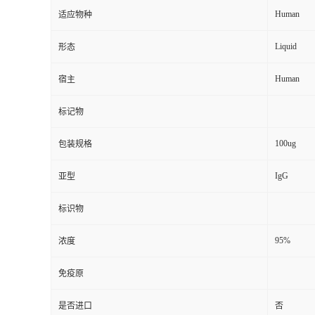
Human
适应物种
Liquid
形态
Human
宿主
标记物
100ug
包装规格
IgG
亚型
标识物
95%
浓度
免疫原
是否进口
否