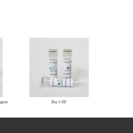
gent
Bsa I-HF