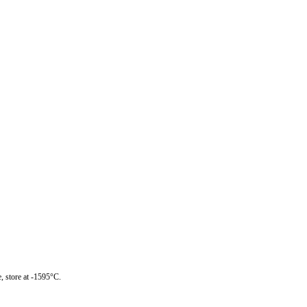
, store at -1595°C.