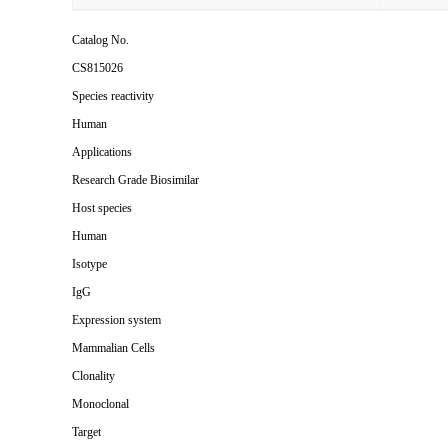
Catalog No.
CS815026
Species reactivity
Human
Applications
Research Grade Biosimilar
Host species
Human
Isotype
IgG
Expression system
Mammalian Cells
Clonality
Monoclonal
Target