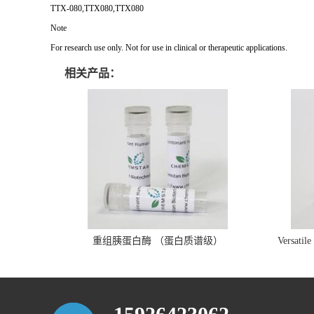
TTX-080,TTX080,TTX080
Note
For research use only. Not for use in clinical or therapeutic applications.
相关产品：
重组胰蛋白酶 （蛋白质谱级）
Versatil