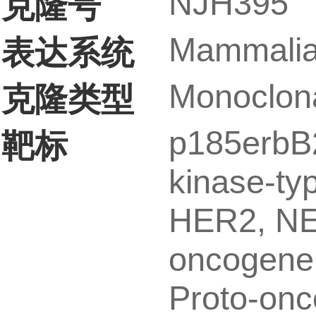
NJH395
克隆号
Mammalia
表达系统
Monoclon
克隆类型
p185erbB
靶标
kinase-typ
HER2, NE
oncogene
Proto-onc