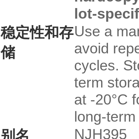
lot-speci
Use a man
稳定性和存
avoid rep
储
cycles. St
term stor
at -20°C f
long-term 
NJH395
别名