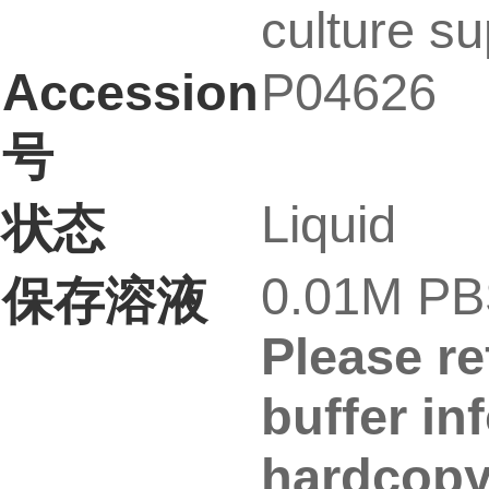
culture su
Accession
P04626
号
Liquid
状态
0.01M PBS
保存溶液
Please re
buffer in
hardcopy 