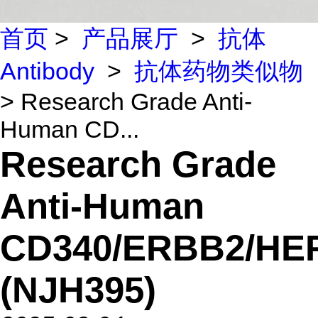
首页
>
产品展厅
>
抗体
Antibody
>
抗体药物类似物
> Research Grade Anti-
Human CD...
Research Grade
Anti-Human
CD340/ERBB2/HE
(NJH395)