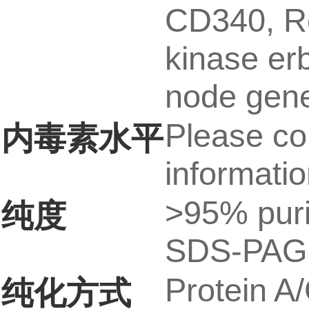
CD340, Re
kinase er
node gene
Please con
内毒素水平
informatio
>95% puri
纯度
SDS-PAG
Protein A/
纯化方式