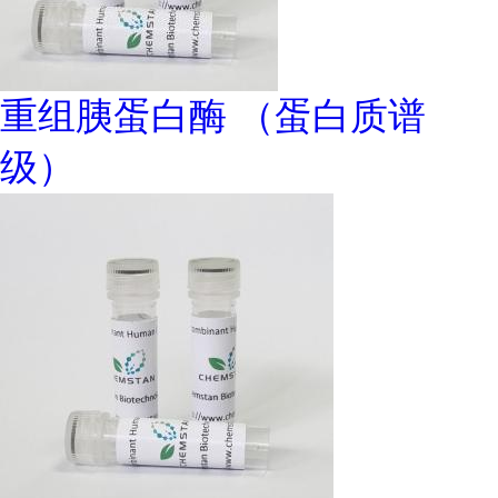
重组胰蛋白酶 （蛋白质谱
级）