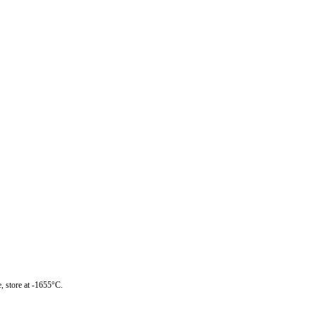
, store at -1655°C.