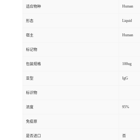
Human
适应物种
Liquid
形态
Human
宿主
标记物
100ug
包装规格
IgG
亚型
标识物
95%
浓度
免疫原
是否进口
否