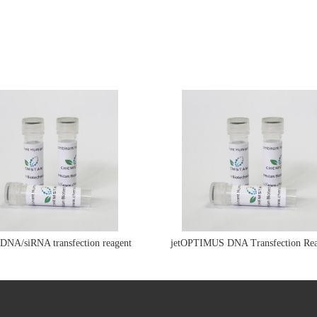
e DNA/siRNA transfection reagent
jetOPTIMUS DNA Transfection Rea
jetPRIME&