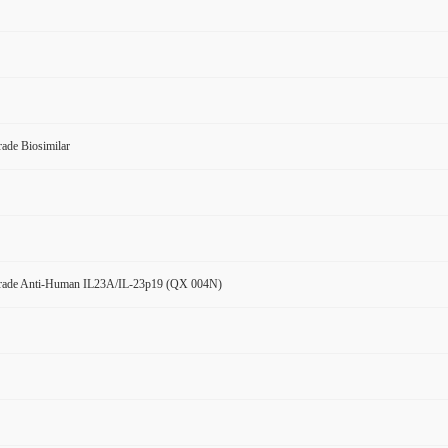
ade Biosimilar
rade Anti-Human IL23A/IL-23p19 (QX 004N)