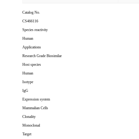
Catalog No.
CS466116
Species reactivity
Human
Applications
Research Grade Biosimilar
Host species
Human
Isotype
IgG
Expression system
Mammalian Cells
Clonality
Monoclonal
Target