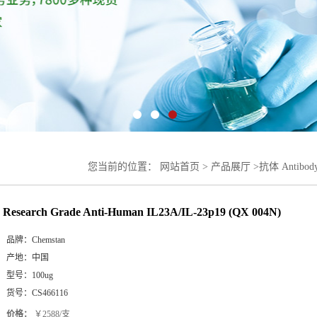
您当前的位置：
网站首页
>
产品展厅
>
抗体 Antibod
23p19 (QX 004N)
Research Grade Anti-Human IL23A/IL-23p19 (QX 004N)
品牌：
Chemstan
产地：
中国
型号：
100ug
货号：
CS466116
价格：
￥2588/支