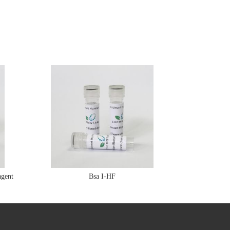
gent
Bsa I-HF