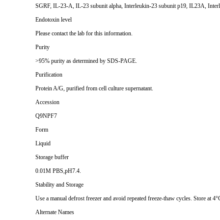
SGRF, IL-23-A, IL-23 subunit alpha, Interleukin-23 subunit p19, IL23A, Inter
Endotoxin level
Please contact the lab for this information.
Purity
>95% purity as determined by SDS-PAGE.
Purification
Protein A/G, purified from cell culture supernatant.
Accession
Q9NPF7
Form
Liquid
Storage buffer
0.01M PBS,pH7.4.
Stability and Storage
Use a manual defrost freezer and avoid repeated freeze-thaw cycles. Store at 4°
Alternate Names