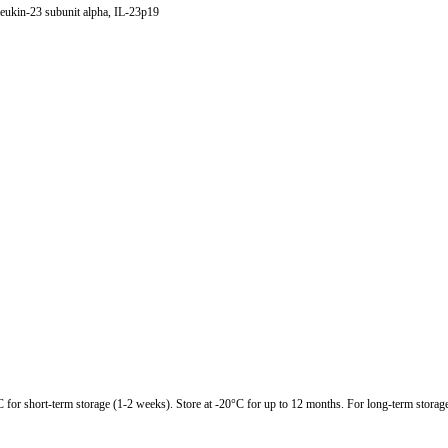
leukin-23 subunit alpha, IL-23p19
C for short-term storage (1-2 weeks). Store at -20°C for up to 12 months. For long-term storage