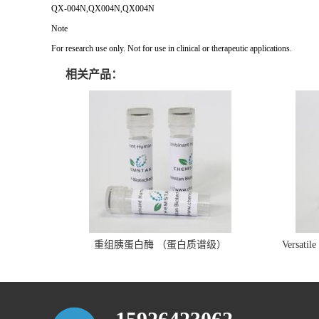
QX-004N,QX004N,QX004N
Note
For research use only. Not for use in clinical or therapeutic applications.
相关产品：
重组胰蛋白酶 （蛋白质谱级）
Versatil