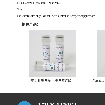
PF-04236921,PF04236921,PF04236921
Note
For research use only. Not for use in clinical or therapeutic applications.
相关产品：
重组胰蛋白酶 （蛋白质谱级）
Versatil