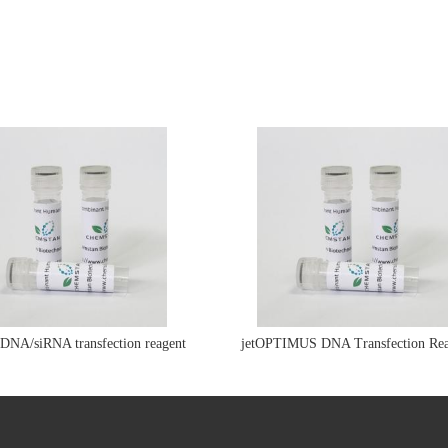
e DNA/siRNA transfection reagent
jetOPTIMUS DNA Transfection Rea
jetPRIME&