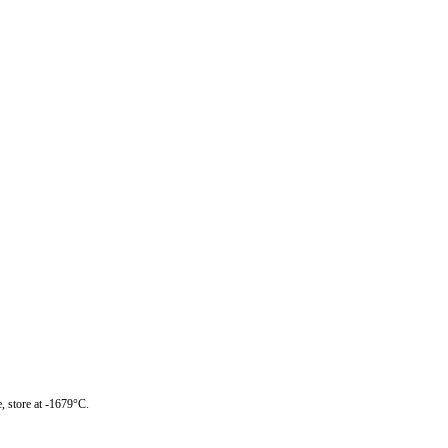
, store at -1679°C.