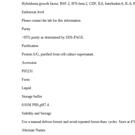
Hybridoma growth factor, BSF-2, IFN-beta-2, CDF, IL6, Interleukin-6, IL-6, B-c
Endotoxin level
Please contact the lab for this information.
Purity
>95% purity as determined by SDS-PAGE.
Purification
Protein A/G, purified from cell culture supernatant.
Accession
P05231
Form
Liquid
Storage buffer
0.01M PBS,pH7.4.
Stability and Storage
Use a manual defrost freezer and avoid repeated freeze-thaw cycles. Store at 4°
Alternate Names