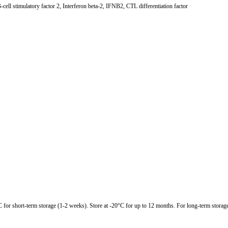
ell stimulatory factor 2, Interferon beta-2, IFNB2, CTL differentiation factor
C for short-term storage (1-2 weeks). Store at -20°C for up to 12 months. For long-term storage