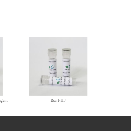
gent
Bsa I-HF