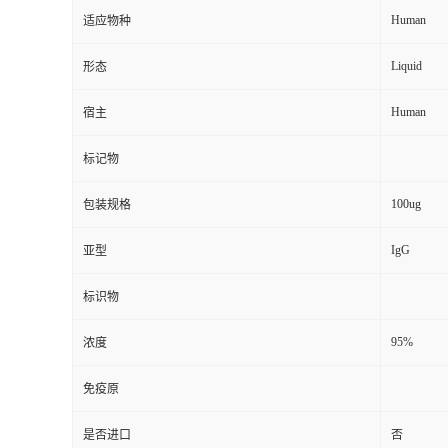
Human
适应物种
Liquid
形态
Human
宿主
标记物
100ug
包装规格
IgG
亚型
标识物
95%
浓度
免疫原
是否进口
否