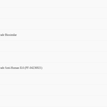
ade Biosimilar
rade Anti-Human IL6 (PF-04236921)