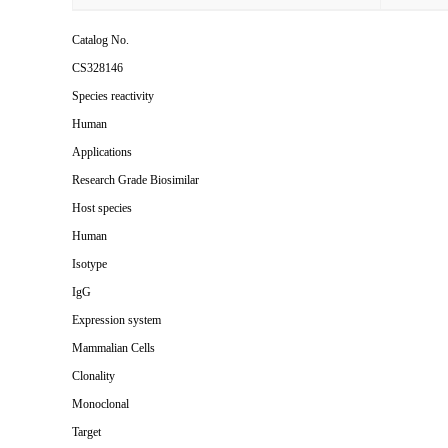
Catalog No.
CS328146
Species reactivity
Human
Applications
Research Grade Biosimilar
Host species
Human
Isotype
IgG
Expression system
Mammalian Cells
Clonality
Monoclonal
Target