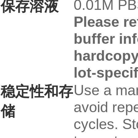
0.01M PBS
保存溶液
Please re
buffer in
hardcopy 
lot-speci
Use a man
稳定性和存
avoid rep
储
cycles. St