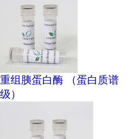
重组胰蛋白酶 （蛋白质谱
级）