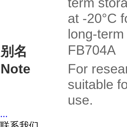
term stor
at -20°C f
long-term 
FB704A
别名
Note
For resea
suitable fo
use.
...
联系我们