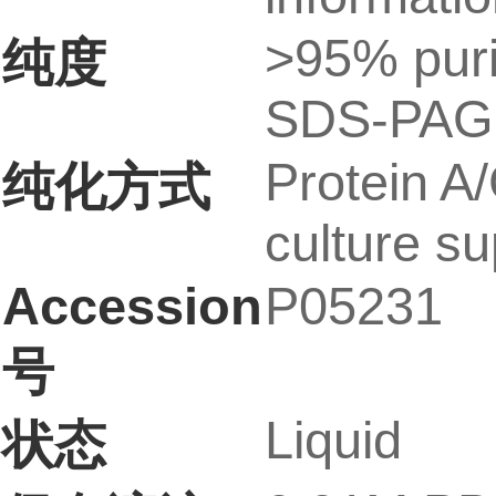
>95% puri
纯度
SDS-PAG
Protein A/
纯化方式
culture su
Accession
P05231
号
Liquid
状态