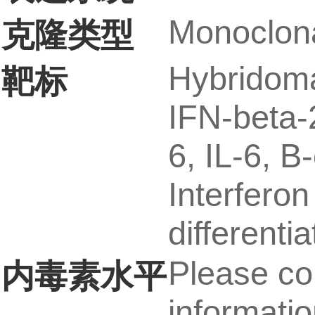
Monoclon
克隆类型
Hybridoma
靶标
IFN-beta-2
6, IL-6, B-
Interfero
differentia
Please con
内毒素水平
informatio